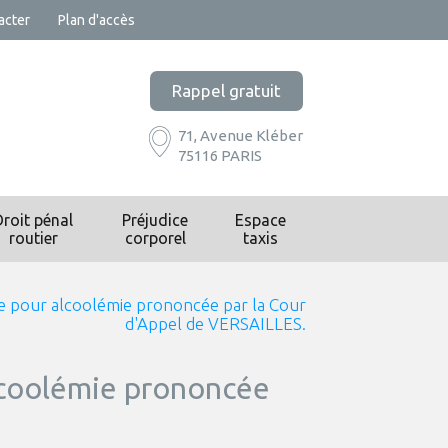
acter
Plan d'accès
Rappel gratuit
71, Avenue Kléber
75116 PARIS
Droit pénal
Préjudice
Espace
routier
corporel
taxis
axe pour alcoolémie prononcée par la Cour
d'Appel de VERSAILLES.
 alcoolémie prononcée