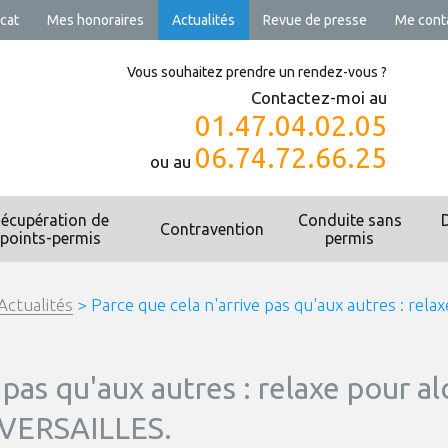
cat
Mes honoraires
Actualités
Revue de presse
Me cont
Vous souhaitez prendre un rendez-vous ?
Contactez-moi au
01.47.04.02.05
06.74.72.66.25
ou au
écupération de
Conduite sans
Contravention
points-permis
permis
Actualités
> Parce que cela n'arrive pas qu'aux autres : rel
e pas qu'aux autres : relaxe pour
e VERSAILLES.