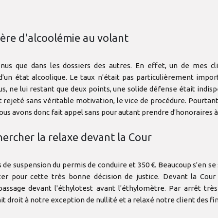
ère d'alcoolémie au volant
nus que dans les dossiers des autres. En effet, un de mes cl
d'un état alcoolique. Le taux n'était pas particulièrement impor
 ne lui restant que deux points, une solide défense était indisp
t rejeté sans véritable motivation, le vice de procédure. Pourtant
ous avons donc fait appel sans pour autant prendre d'honoraires à 
hercher la relaxe devant la Cour
is de suspension du permis de conduire et 350 €. Beaucoup s'en s
ter pour cette très bonne décision de justice. Devant la Cou
ssage devant l'éthylotest avant l'éthylomètre. Par arrêt trè
it droit à notre exception de nullité et a relaxé notre client des fi